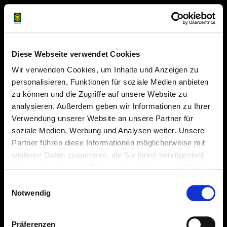
Diese Webseite verwendet Cookies
Wir verwenden Cookies, um Inhalte und Anzeigen zu
personalisieren, Funktionen für soziale Medien anbieten
zu können und die Zugriffe auf unsere Website zu
analysieren. Außerdem geben wir Informationen zu Ihrer
Verwendung unserer Website an unsere Partner für
soziale Medien, Werbung und Analysen weiter. Unsere
Partner führen diese Informationen möglicherweise mit
weiteren Daten zusammen, die Sie ihnen bereitgestellt
haben oder die sie im Rahmen Ihrer Nutzung der Dienste
gesammelt haben. Sie geben Einwilligung zu unseren
Einwilligungsauswahl
Cookies, wenn Sie unsere Webseite weiterhin nutzen.
Notwendig
Präferenzen